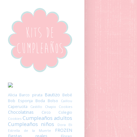
Bautizo
Alicia
Barco pirata
Bebé
Bob Esponja
Boda
Bolso
Caillou
Caperucita
Castillo
Chapix Cookies
Chocolatinas
Circo
Colegio
Cumpleaños adultos
Cookies
Cumpleaños niños
Dora
Eli
FROZEN
Estrella de la Muerte
Fiestas reales
Flores