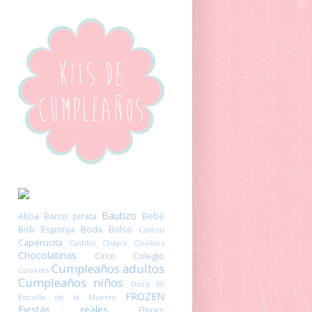
Bautizo
Alicia
Barco pirata
Bebé
Bob Esponja
Boda
Bolso
Caillou
Caperucita
Castillo
Chapix Cookies
Chocolatinas
Circo
Colegio
Cumpleaños adultos
Cookies
Cumpleaños niños
Dora
Eli
FROZEN
Estrella de la Muerte
Fiestas reales
Flores