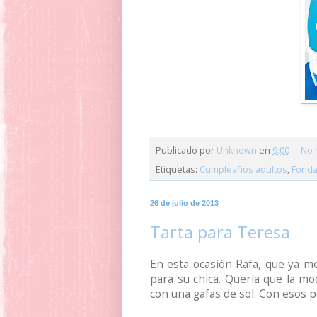
Publicado por
Unknown
en
9:00
No 
Etiquetas:
Cumpleaños adultos
,
Fonda
26 de julio de 2013
Tarta para Teresa
En esta ocasión Rafa, que ya m
para su chica. Quería que la mo
con una gafas de sol. Con esos p