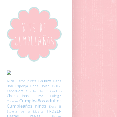
Bautizo
Alicia
Barco pirata
Bebé
Bob Esponja
Boda
Bolso
Caillou
Caperucita
Castillo
Chapix Cookies
Chocolatinas
Circo
Colegio
Cumpleaños adultos
Cookies
Cumpleaños niños
Dora
Eli
FROZEN
Estrella de la Muerte
Fiestas reales
Flores