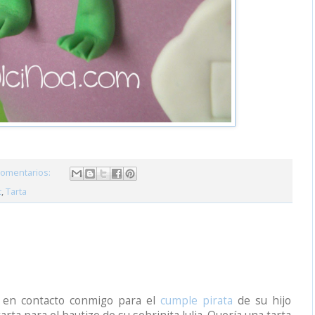
comentarios:
t
,
Tarta
o en contacto conmigo para el
cumple pirata
de su hijo